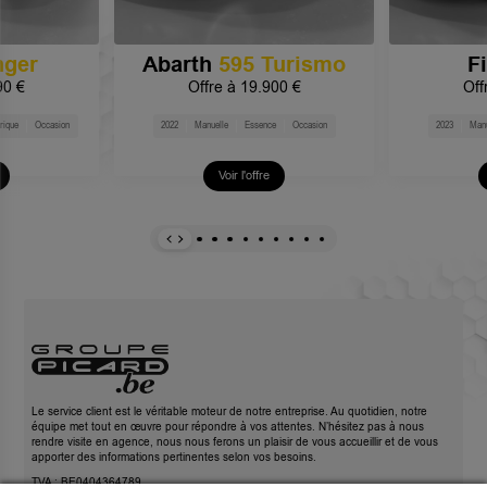
nger
Abarth
595 Turismo
F
90 €
Offre à
19.900 €
Off
rique
Occasion
2022
Manuelle
Essence
Occasion
2023
Manu
Voir l'offre
Le service client est le véritable moteur de notre entreprise. Au quotidien, notre
équipe met tout en œuvre pour répondre à vos attentes. N’hésitez pas à nous
rendre visite en agence, nous nous ferons un plaisir de vous accueillir et de vous
apporter des informations pertinentes selon vos besoins.
TVA : BE0404364789