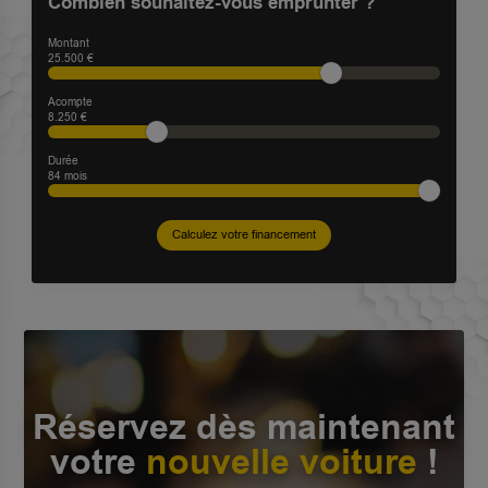
Combien souhaitez-vous emprunter ?
Montant
25.500 €
Acompte
8.250 €
Durée
84
mois
Calculez votre financement
Réservez dès maintenant
votre
nouvelle voiture
!