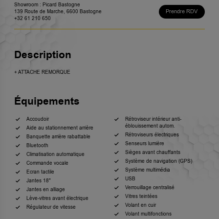
Showroom : Picard Bastogne
Prendre RDV
139 Route de Marche, 6600 Bastogne
+32 61 210 650
Description
+ ATTACHE REMORQUE
Équipements
Accoudoir
Rétroviseur intérieur anti-
éblouissement autom.
Aide au stationnement arrière
Rétroviseurs électriques
Banquette arrière rabattable
Senseurs lumière
Bluetooth
Sièges avant chauffants
Climatisation automatique
Système de navigation (GPS)
Commande vocale
Système multimédia
Ecran tactile
USB
Jantes 18"
Verrouillage centralisé
Jantes en alliage
Vitres teintées
Lève-vitres avant électrique
Volant en cuir
Régulateur de vitesse
Volant multifonctions