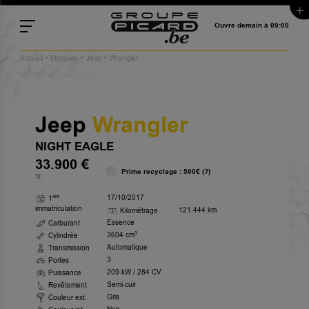
Ouvre demain à 09:00
Accueil
Marques
Jeep
Wrangler
Jeep
Wrangler
NIGHT EAGLE
33.900
€
Prime recyclage : 500€
(?)
TTC
ère
17/10/2017
1
immatriculation
121.444 km
Kilométrage
Essence
Carburant
3
3604 cm
Cylindrée
Automatique
Transmission
3
Portes
209 kW / 284 CV
Puissance
Semi-cuir
Revêtement
Gris
Couleur ext.