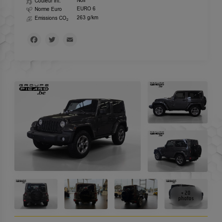
Noir
Couleur int.
EURO 6
Norme Euro
263 g/km
Emissions CO
2
Facebook
Twitter
Email
+ 20
photos