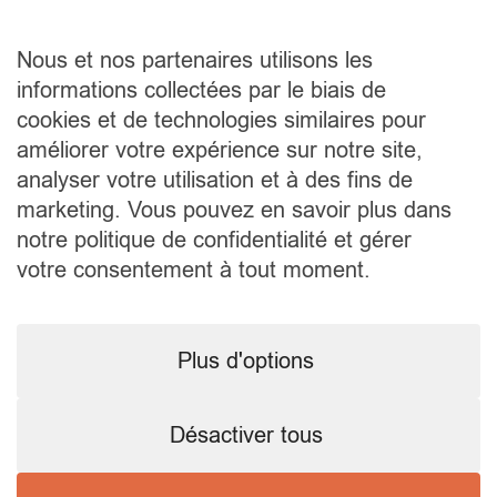
© 2026 -
groupe-picard.be
- Tous droits réservés
Mentions légales
Politique de confidentialité
CGV
Nous et nos partenaires utilisons les
Site créé par
Inside Communication
informations collectées par le biais de
cookies et de technologies similaires pour
Plan du site
Contact
améliorer votre expérience sur notre site,
Promotions
Picard Arlon
Agences
analyser votre utilisation et à des fins de
342 Route de Bastogne, 6700 Arlon
Marques
+32 63 24 26 70
Offres
marketing. Vous pouvez en savoir plus dans
Estimation
Picard Namur
notre politique de confidentialité et gérer
Financement
814 Chaussée de Marche, 5100 Namur
Contact
+32 81 40 19 75
votre consentement à tout moment.
Services
Picard Bastogne
139 Route de Marche, 6600 Bastogne
Estimer votre véhicule
+32 61 210 650
Prendre RDV
Picard Marche
Plus d'options
14 Boucle de la Famenne, 6900 Marche-en-
Famenne
+32 84 31 15 82
Désactiver tous
Picard Carlsbourg
3 Rue de Bièvre, 6850 Carlsbourg
+32 61 53 41 81
Manuel Llorens