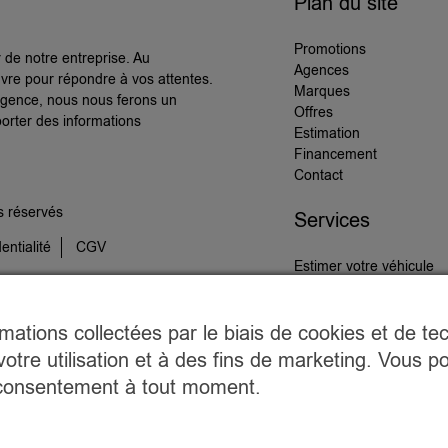
Plan du site
Promotions
r de notre entreprise. Au
Agences
vre pour répondre à vos attentes.
Marques
 agence, nous nous ferons un
Offres
porter des informations
Estimation
Financement
Contact
s réservés
Services
entialité
CGV
Estimer votre véhicule
Prendre RDV
rmations collectées par le biais de cookies et de te
votre utilisation et à des fins de marketing. Vous 
re consentement à tout moment.