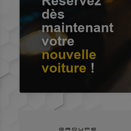
Réservez
dès
maintenant
votre
nouvelle
voiture
!