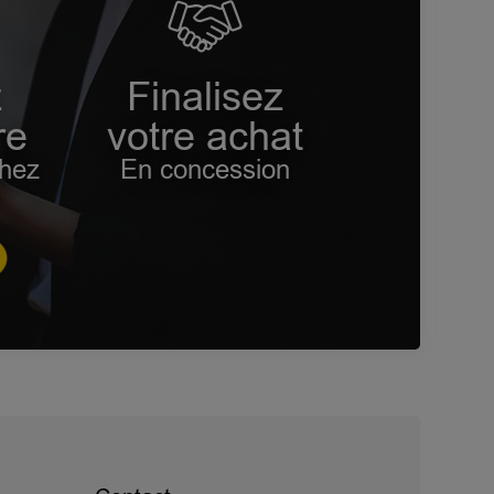
z
Finalisez
re
votre achat
chez
En concession