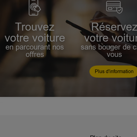
Trouvez
Réserve
votre voiture
votre voitu
en parcourant nos
sans bouger de 
offres
vous
Plus d'information