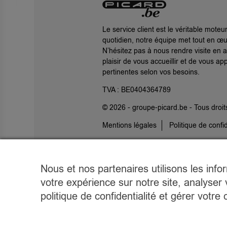
Le service client est le véritable moteu
quotidien, notre équipe met tout en œu
N’hésitez pas à nous rendre visite en
plaisir de vous accueillir et de vous ap
pertinentes selon vos besoins.
TVA : BE0404364789
© 2026 -
groupe-picard.be
- Tous droit
Mentions légales
Politique de confid
Site créé par
Inside Communication
Nous et nos partenaires utilisons les info
votre expérience sur notre site, analyser 
politique de confidentialité et gérer vot